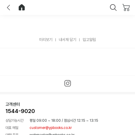
이전
홈으로 이동
닫기
미리보기
내서재 담기
입고알림
고객센터
1544-9020
상담가능시간
평일 09:00 ~ 18:00
/
점심시간 12:15 ~ 13:15
대표 메일
customer@ypbooks.co.kr
대량 주문
webmaster@ypbooks.co.kr