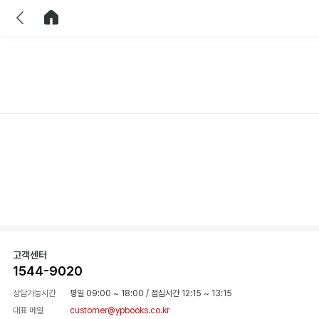
이전
홈으로 이동
고객센터
1544-9020
상담가능시간
평일 09:00 ~ 18:00
/
점심시간 12:15 ~ 13:15
대표 메일
customer@ypbooks.co.kr