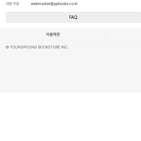
대량 주문
webmaster@ypbooks.co.kr
FAQ
이용약관
© YOUNGPOONG BOOKSTORE INC.