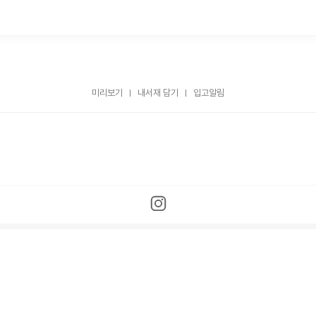
미리보기
내서재 담기
입고알림