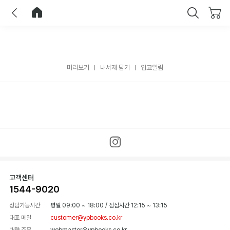
이전
홈으로 이동
닫기
미리보기
내서재 담기
입고알림
고객센터
1544-9020
상담가능시간
평일 09:00 ~ 18:00
/
점심시간 12:15 ~ 13:15
대표 메일
customer@ypbooks.co.kr
대량 주문
webmaster@ypbooks.co.kr