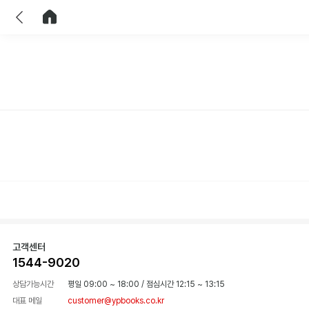
이전
홈으로 이동
고객센터
1544-9020
상담가능시간
평일 09:00 ~ 18:00
/
점심시간 12:15 ~ 13:15
대표 메일
customer@ypbooks.co.kr