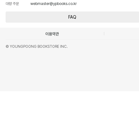
대량 주문
webmaster@ypbooks.co.kr
FAQ
이용약관
© YOUNGPOONG BOOKSTORE INC.