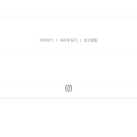
미리보기
내서재 담기
입고알림