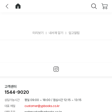
이전
홈으로 이동
닫기
미리보기
내서재 담기
입고알림
고객센터
1544-9020
상담가능시간
평일 09:00 ~ 18:00
/
점심시간 12:15 ~ 13:15
대표 메일
customer@ypbooks.co.kr
대량 주문
webmaster@ypbooks.co.kr