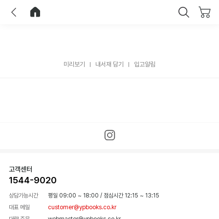
이전
홈으로 이동
닫기
미리보기
내서재 담기
입고알림
고객센터
1544-9020
상담가능시간
평일 09:00 ~ 18:00
/
점심시간 12:15 ~ 13:15
대표 메일
customer@ypbooks.co.kr
대량 주문
webmaster@ypbooks.co.kr