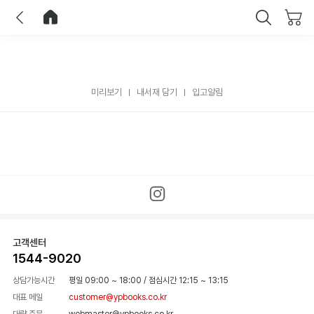
이전
홈으로 이동
닫기
미리보기
내서재 담기
입고알림
고객센터
1544-9020
상담가능시간
평일 09:00 ~ 18:00
/
점심시간 12:15 ~ 13:15
대표 메일
customer@ypbooks.co.kr
대량 주문
webmaster@ypbooks.co.kr