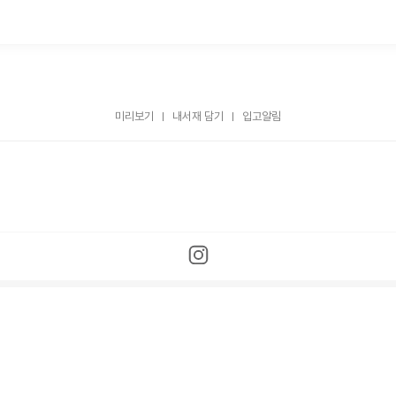
미리보기
내서재 담기
입고알림