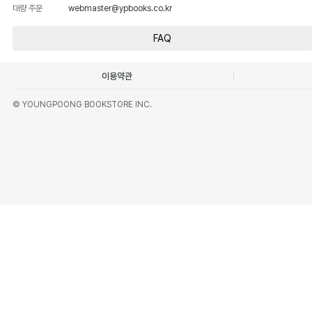
대량 주문
webmaster@ypbooks.co.kr
FAQ
이용약관
© YOUNGPOONG BOOKSTORE INC.