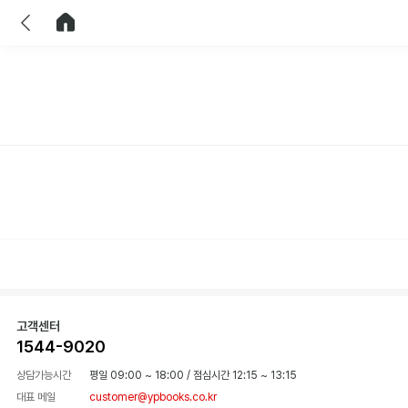
이전
홈으로 이동
고객센터
1544-9020
상담가능시간
평일 09:00 ~ 18:00
/
점심시간 12:15 ~ 13:15
대표 메일
customer@ypbooks.co.kr