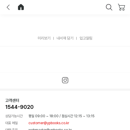
이전
홈으로 이동
닫기
미리보기
내서재 담기
입고알림
고객센터
1544-9020
상담가능시간
평일 09:00 ~ 18:00
/
점심시간 12:15 ~ 13:15
대표 메일
customer@ypbooks.co.kr
대량 주문
webmaster@ypbooks.co.kr