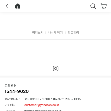
이전
홈으로 이동
닫기
미리보기
내서재 담기
입고알림
고객센터
1544-9020
상담가능시간
평일 09:00 ~ 18:00
/
점심시간 12:15 ~ 13:15
대표 메일
customer@ypbooks.co.kr
대량 주문
webmaster@ypbooks.co.kr