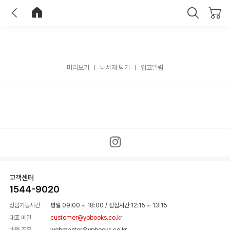
이전
홈으로 이동
닫기
미리보기
내서재 담기
입고알림
고객센터
1544-9020
상담가능시간
평일 09:00 ~ 18:00
/
점심시간 12:15 ~ 13:15
대표 메일
customer@ypbooks.co.kr
대량 주문
webmaster@ypbooks.co.kr