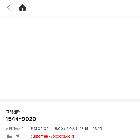
이전
홈으로 이동
고객센터
1544-9020
상담가능시간
평일 09:00 ~ 18:00
/
점심시간 12:15 ~ 13:15
대표 메일
customer@ypbooks.co.kr