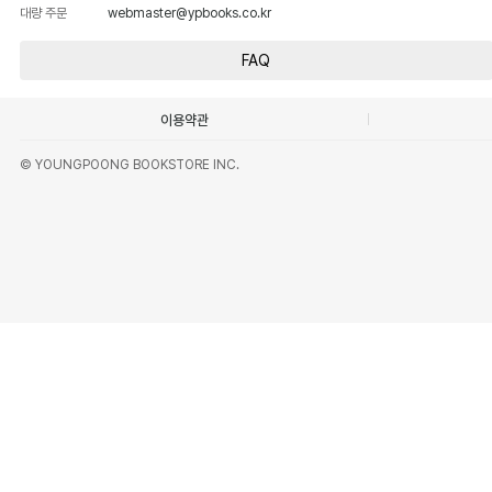
대량 주문
webmaster@ypbooks.co.kr
FAQ
이용약관
© YOUNGPOONG BOOKSTORE INC.