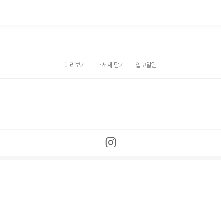
미리보기
내서재 담기
입고알림