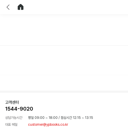
이전
홈으로 이동
고객센터
1544-9020
상담가능시간
평일 09:00 ~ 18:00
/
점심시간 12:15 ~ 13:15
대표 메일
customer@ypbooks.co.kr