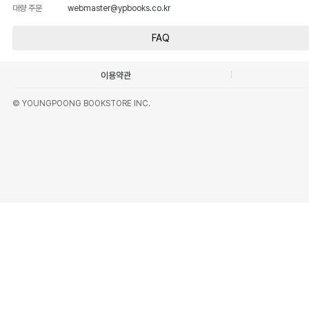
대량 주문
webmaster@ypbooks.co.kr
FAQ
이용약관
© YOUNGPOONG BOOKSTORE INC.