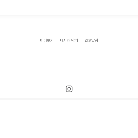
미리보기
내서재 담기
입고알림