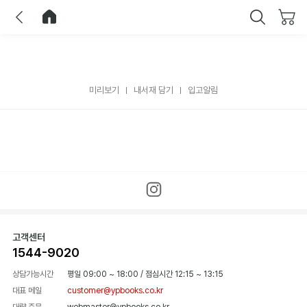
이전
홈으로 이동
닫기
미리보기
내서재 담기
입고알림
고객센터
1544-9020
상담가능시간
평일 09:00 ~ 18:00
/
점심시간 12:15 ~ 13:15
대표 메일
customer@ypbooks.co.kr
대량 주문
webmaster@ypbooks.co.kr