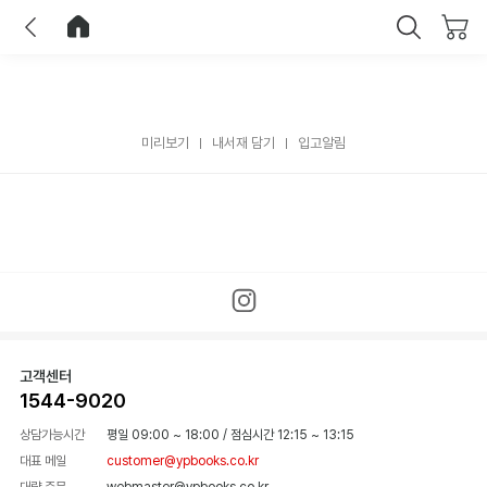
이전
홈으로 이동
닫기
미리보기
내서재 담기
입고알림
고객센터
1544-9020
상담가능시간
평일 09:00 ~ 18:00
/
점심시간 12:15 ~ 13:15
대표 메일
customer@ypbooks.co.kr
대량 주문
webmaster@ypbooks.co.kr