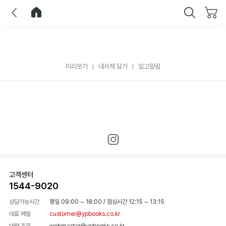
이전
홈으로 이동
닫기
미리보기
내서재 담기
입고알림
고객센터
1544-9020
상담가능시간
평일 09:00 ~ 18:00
/
점심시간 12:15 ~ 13:15
대표 메일
customer@ypbooks.co.kr
대량 주문
webmaster@ypbooks.co.kr