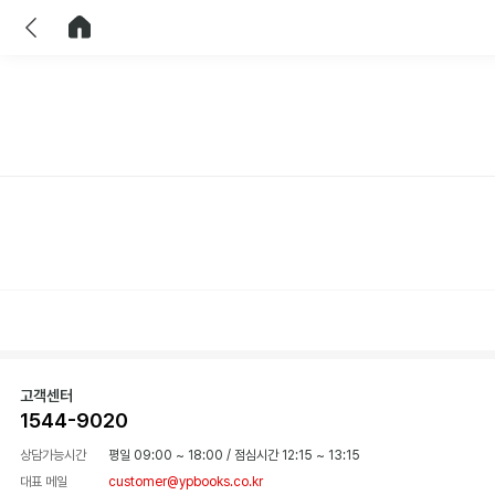
이전
홈으로 이동
고객센터
1544-9020
상담가능시간
평일 09:00 ~ 18:00
/
점심시간 12:15 ~ 13:15
대표 메일
customer@ypbooks.co.kr