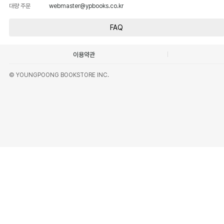
대량 주문
webmaster@ypbooks.co.kr
FAQ
이용약관
© YOUNGPOONG BOOKSTORE INC.