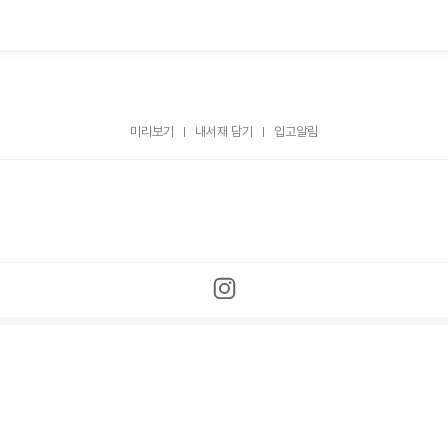
미리보기
내서재 담기
입고알림