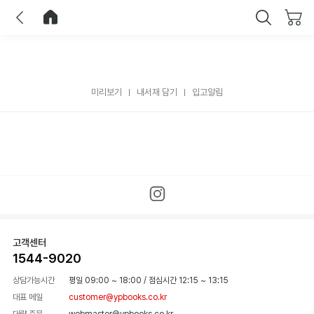
이전
홈으로 이동
닫기
미리보기
내서재 담기
입고알림
고객센터
1544-9020
상담가능시간
평일 09:00 ~ 18:00
/
점심시간 12:15 ~ 13:15
대표 메일
customer@ypbooks.co.kr
대량 주문
webmaster@ypbooks.co.kr