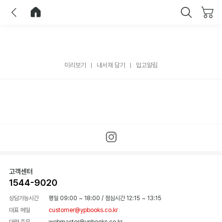
이전
홈으로 이동
닫기
미리보기
내서재 담기
입고알림
고객센터
1544-9020
상담가능시간
평일 09:00 ~ 18:00
/
점심시간 12:15 ~ 13:15
대표 메일
customer@ypbooks.co.kr
대량 주문
webmaster@ypbooks.co.kr