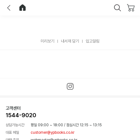
이전
홈으로 이동
닫기
미리보기
내서재 담기
입고알림
고객센터
1544-9020
상담가능시간
평일 09:00 ~ 18:00
/
점심시간 12:15 ~ 13:15
대표 메일
customer@ypbooks.co.kr
대량 주문
webmaster@ypbooks.co.kr