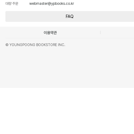
대량 주문
webmaster@ypbooks.co.kr
FAQ
이용약관
© YOUNGPOONG BOOKSTORE INC.