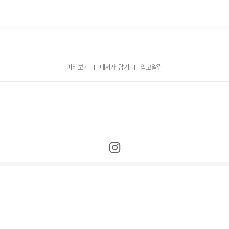
미리보기
내서재 담기
입고알림