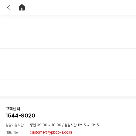
이전
홈으로 이동
고객센터
1544-9020
상담가능시간
평일 09:00 ~ 18:00
/
점심시간 12:15 ~ 13:15
대표 메일
customer@ypbooks.co.kr