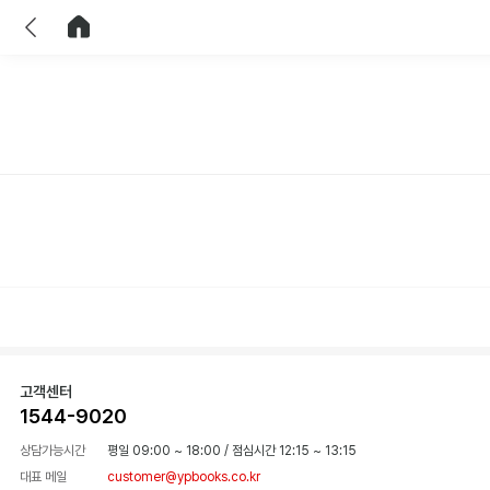
이전
홈으로 이동
고객센터
1544-9020
상담가능시간
평일 09:00 ~ 18:00
/
점심시간 12:15 ~ 13:15
대표 메일
customer@ypbooks.co.kr