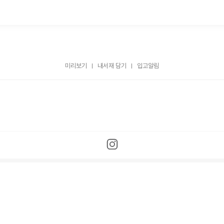
미리보기
내서재 담기
입고알림