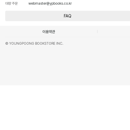
대량 주문
webmaster@ypbooks.co.kr
FAQ
이용약관
© YOUNGPOONG BOOKSTORE INC.