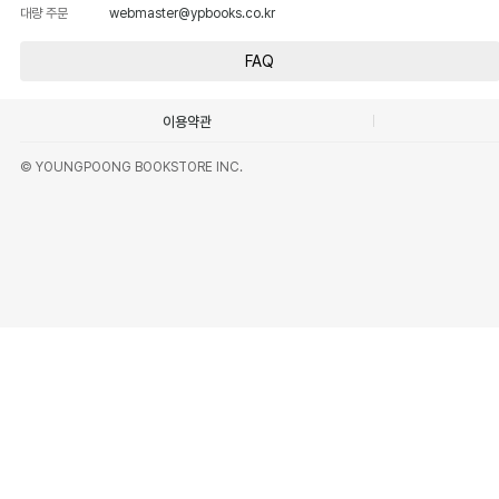
대량 주문
webmaster@ypbooks.co.kr
FAQ
이용약관
© YOUNGPOONG BOOKSTORE INC.