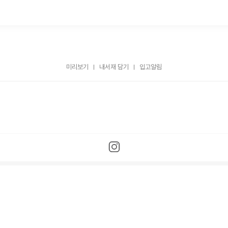
미리보기
내서재 담기
입고알림