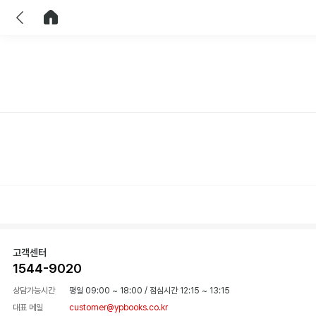
이전
홈으로 이동
고객센터
1544-9020
상담가능시간
평일 09:00 ~ 18:00
/
점심시간 12:15 ~ 13:15
대표 메일
customer@ypbooks.co.kr