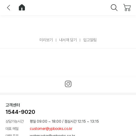
이전
홈으로 이동
닫기
미리보기
내서재 담기
입고알림
고객센터
1544-9020
상담가능시간
평일 09:00 ~ 18:00
/
점심시간 12:15 ~ 13:15
대표 메일
customer@ypbooks.co.kr
대량 주문
webmaster@ypbooks.co.kr