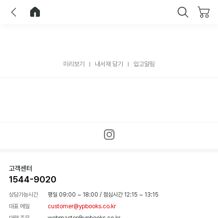
이전
홈으로 이동
닫기
미리보기
내서재 담기
입고알림
고객센터
1544-9020
상담가능시간
평일 09:00 ~ 18:00
/
점심시간 12:15 ~ 13:15
대표 메일
customer@ypbooks.co.kr
대량 주문
webmaster@ypbooks.co.kr