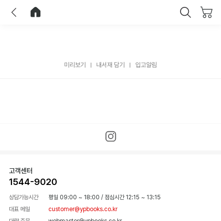
이전
홈으로 이동
닫기
미리보기
내서재 담기
입고알림
고객센터
1544-9020
상담가능시간
평일 09:00 ~ 18:00
/
점심시간 12:15 ~ 13:15
대표 메일
customer@ypbooks.co.kr
대량 주문
webmaster@ypbooks.co.kr