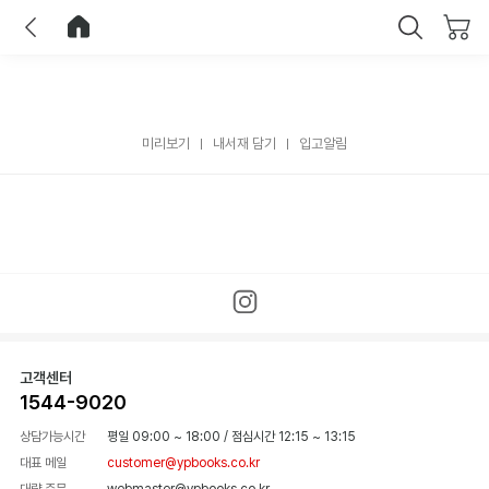
이전
홈으로 이동
닫기
미리보기
내서재 담기
입고알림
고객센터
1544-9020
상담가능시간
평일 09:00 ~ 18:00
/
점심시간 12:15 ~ 13:15
대표 메일
customer@ypbooks.co.kr
대량 주문
webmaster@ypbooks.co.kr