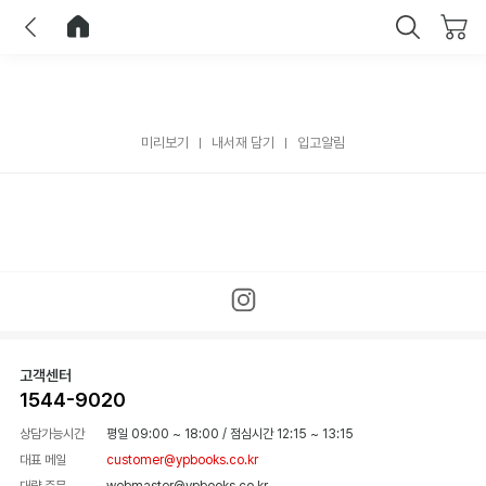
이전
홈으로 이동
닫기
미리보기
내서재 담기
입고알림
고객센터
1544-9020
상담가능시간
평일 09:00 ~ 18:00
/
점심시간 12:15 ~ 13:15
대표 메일
customer@ypbooks.co.kr
대량 주문
webmaster@ypbooks.co.kr