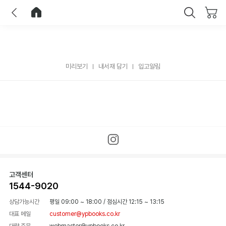
이전
홈으로 이동
닫기
미리보기
내서재 담기
입고알림
고객센터
1544-9020
상담가능시간
평일 09:00 ~ 18:00
/
점심시간 12:15 ~ 13:15
대표 메일
customer@ypbooks.co.kr
대량 주문
webmaster@ypbooks.co.kr