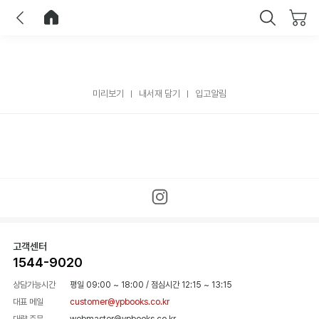
이전
홈으로 이동
닫기
미리보기
내서재 담기
입고알림
고객센터
1544-9020
상담가능시간
평일 09:00 ~ 18:00
/
점심시간 12:15 ~ 13:15
대표 메일
customer@ypbooks.co.kr
대량 주문
webmaster@ypbooks.co.kr