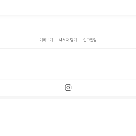
미리보기
내서재 담기
입고알림