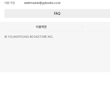
대량 주문
webmaster@ypbooks.co.kr
FAQ
이용약관
© YOUNGPOONG BOOKSTORE INC.