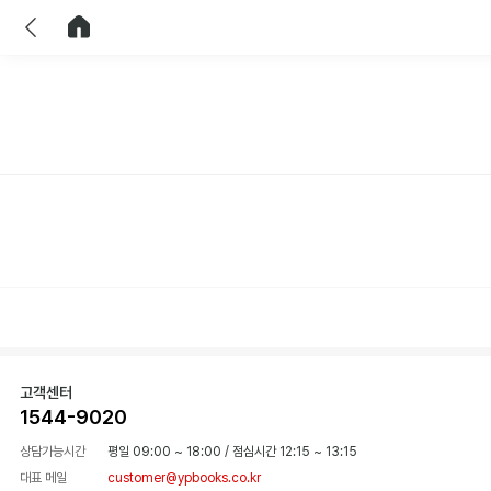
이전
홈으로 이동
고객센터
1544-9020
상담가능시간
평일 09:00 ~ 18:00
/
점심시간 12:15 ~ 13:15
대표 메일
customer@ypbooks.co.kr