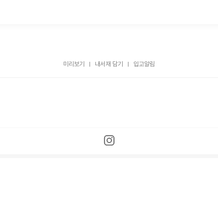
미리보기
내서재 담기
입고알림