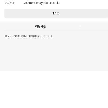
대량 주문
webmaster@ypbooks.co.kr
FAQ
이용약관
© YOUNGPOONG BOOKSTORE INC.