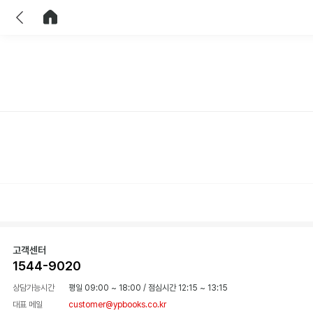
이전
홈으로 이동
고객센터
1544-9020
상담가능시간
평일 09:00 ~ 18:00
/
점심시간 12:15 ~ 13:15
대표 메일
customer@ypbooks.co.kr