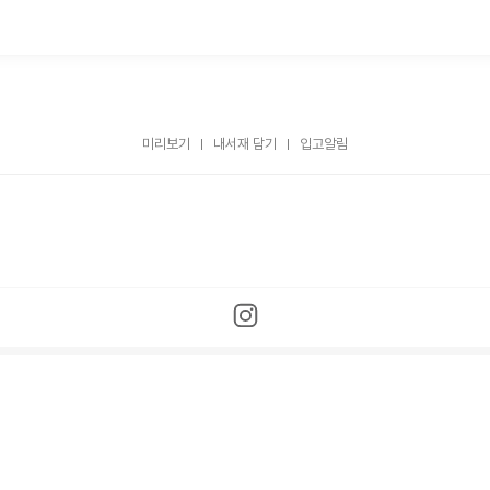
미리보기
내서재 담기
입고알림