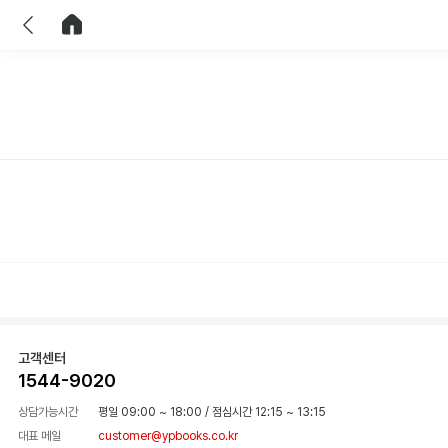
이전
홈으로 이동
고객센터
1544-9020
상담가능시간
평일 09:00 ~ 18:00
/
점심시간 12:15 ~ 13:15
대표 메일
customer@ypbooks.co.kr