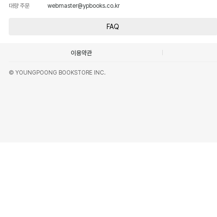
대량 주문
webmaster@ypbooks.co.kr
FAQ
이용약관
© YOUNGPOONG BOOKSTORE INC.