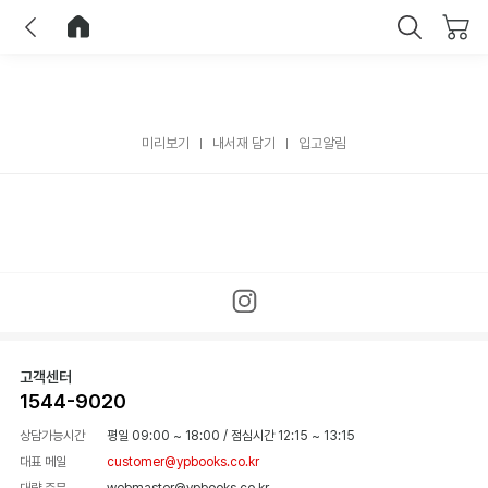
이전
홈으로 이동
닫기
미리보기
내서재 담기
입고알림
고객센터
1544-9020
상담가능시간
평일 09:00 ~ 18:00
/
점심시간 12:15 ~ 13:15
대표 메일
customer@ypbooks.co.kr
대량 주문
webmaster@ypbooks.co.kr