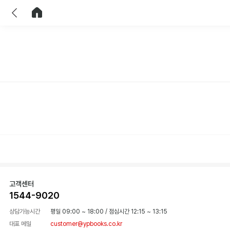
이전
홈으로 이동
고객센터
1544-9020
상담가능시간
평일 09:00 ~ 18:00
/
점심시간 12:15 ~ 13:15
대표 메일
customer@ypbooks.co.kr