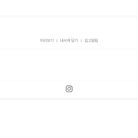
미리보기
내서재 담기
입고알림