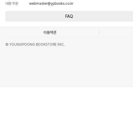
대량 주문
webmaster@ypbooks.co.kr
FAQ
이용약관
© YOUNGPOONG BOOKSTORE INC.