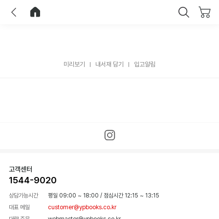
이전
홈으로 이동
닫기
미리보기
내서재 담기
입고알림
고객센터
1544-9020
상담가능시간
평일 09:00 ~ 18:00
/
점심시간 12:15 ~ 13:15
대표 메일
customer@ypbooks.co.kr
대량 주문
webmaster@ypbooks.co.kr