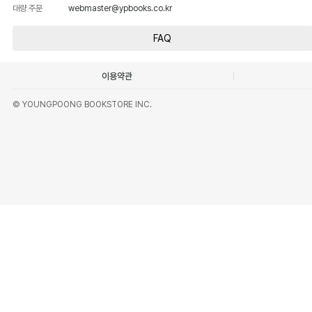
대량 주문
webmaster@ypbooks.co.kr
FAQ
이용약관
© YOUNGPOONG BOOKSTORE INC.