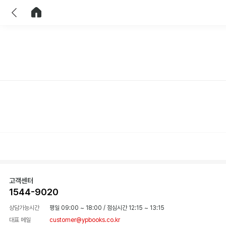
이전
홈으로 이동
고객센터
1544-9020
상담가능시간
평일 09:00 ~ 18:00
/
점심시간 12:15 ~ 13:15
대표 메일
customer@ypbooks.co.kr