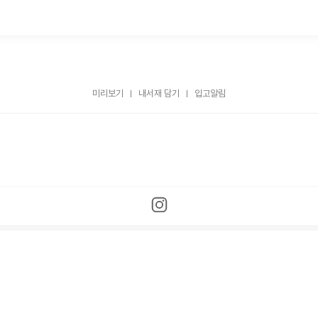
미리보기
내서재 담기
입고알림