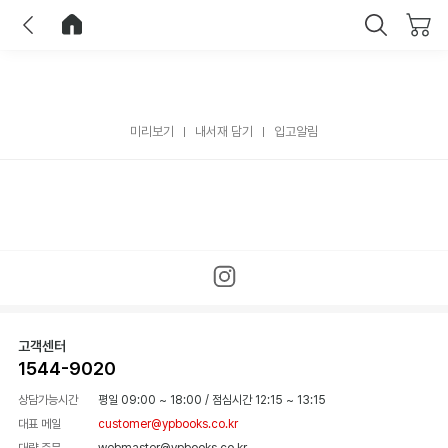
이전
홈으로 이동
닫기
미리보기
내서재 담기
입고알림
고객센터
1544-9020
상담가능시간
평일 09:00 ~ 18:00
/
점심시간 12:15 ~ 13:15
대표 메일
customer@ypbooks.co.kr
대량 주문
webmaster@ypbooks.co.kr