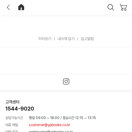
이전
홈으로 이동
닫기
미리보기
내서재 담기
입고알림
고객센터
1544-9020
상담가능시간
평일 09:00 ~ 18:00
/
점심시간 12:15 ~ 13:15
대표 메일
customer@ypbooks.co.kr
대량 주문
webmaster@ypbooks.co.kr