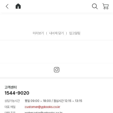
이전
홈으로 이동
닫기
미리보기
내서재 담기
입고알림
고객센터
1544-9020
상담가능시간
평일 09:00 ~ 18:00
/
점심시간 12:15 ~ 13:15
대표 메일
customer@ypbooks.co.kr
대량 주문
webmaster@ypbooks.co.kr