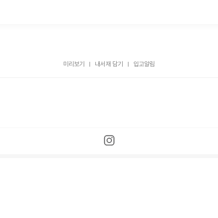
미리보기
내서재 담기
입고알림