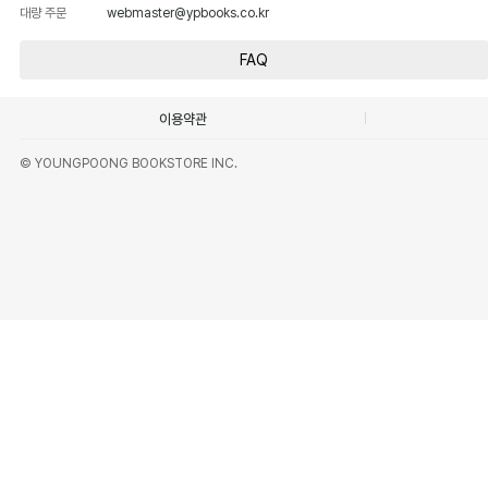
대량 주문
webmaster@ypbooks.co.kr
FAQ
이용약관
© YOUNGPOONG BOOKSTORE INC.