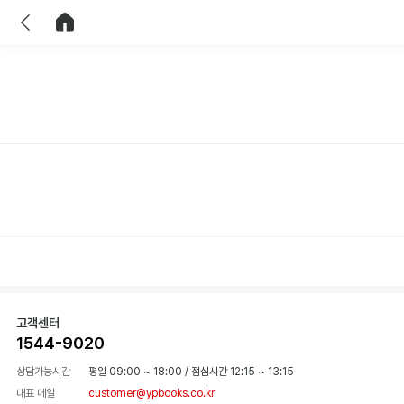
이전
홈으로 이동
고객센터
1544-9020
상담가능시간
평일 09:00 ~ 18:00
/
점심시간 12:15 ~ 13:15
대표 메일
customer@ypbooks.co.kr