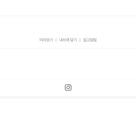
미리보기
내서재 담기
입고알림