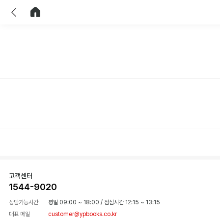
이전
홈으로 이동
고객센터
1544-9020
상담가능시간
평일 09:00 ~ 18:00
/
점심시간 12:15 ~ 13:15
대표 메일
customer@ypbooks.co.kr