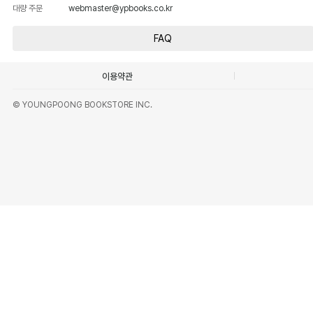
대량 주문
webmaster@ypbooks.co.kr
FAQ
이용약관
© YOUNGPOONG BOOKSTORE INC.