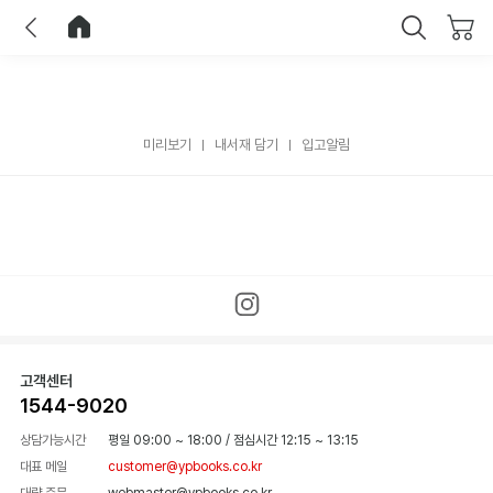
이전
홈으로 이동
닫기
미리보기
내서재 담기
입고알림
고객센터
1544-9020
상담가능시간
평일 09:00 ~ 18:00
/
점심시간 12:15 ~ 13:15
대표 메일
customer@ypbooks.co.kr
대량 주문
webmaster@ypbooks.co.kr