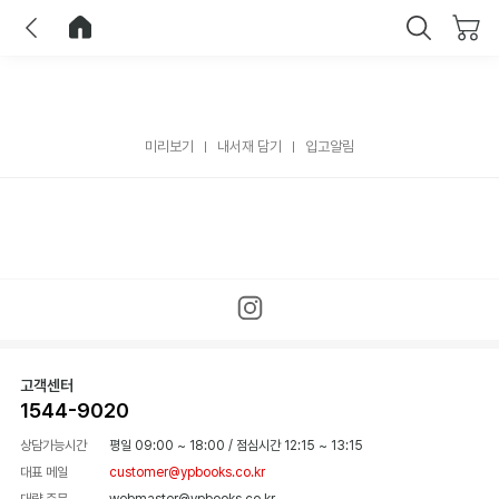
이전
홈으로 이동
닫기
미리보기
내서재 담기
입고알림
고객센터
1544-9020
상담가능시간
평일 09:00 ~ 18:00
/
점심시간 12:15 ~ 13:15
대표 메일
customer@ypbooks.co.kr
대량 주문
webmaster@ypbooks.co.kr