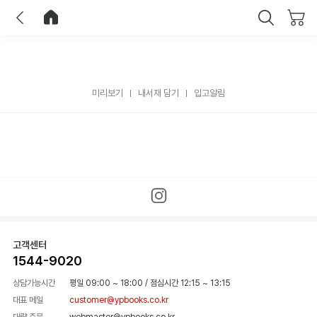
이전
홈으로 이동
닫기
미리보기
내서재 담기
입고알림
고객센터
1544-9020
상담가능시간
평일 09:00 ~ 18:00
/
점심시간 12:15 ~ 13:15
대표 메일
customer@ypbooks.co.kr
대량 주문
webmaster@ypbooks.co.kr