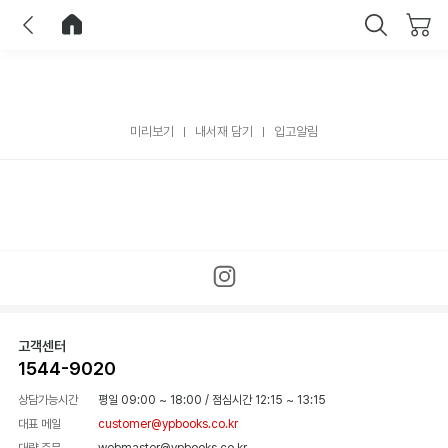
이전
홈으로 이동
닫기
미리보기
내서재 담기
입고알림
고객센터
1544-9020
상담가능시간
평일 09:00 ~ 18:00
/
점심시간 12:15 ~ 13:15
대표 메일
customer@ypbooks.co.kr
대량 주문
webmaster@ypbooks.co.kr