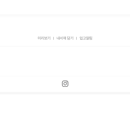
미리보기
내서재 담기
입고알림