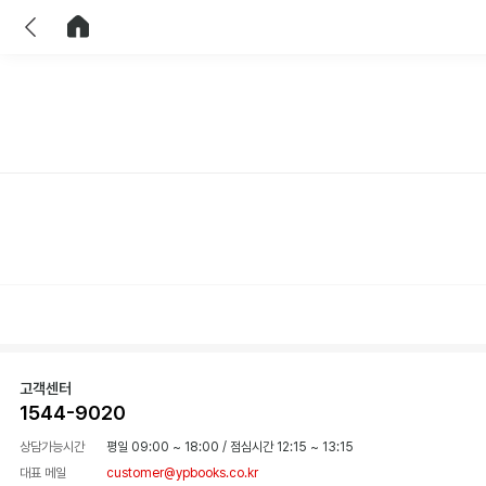
이전
홈으로 이동
고객센터
1544-9020
상담가능시간
평일 09:00 ~ 18:00
/
점심시간 12:15 ~ 13:15
대표 메일
customer@ypbooks.co.kr