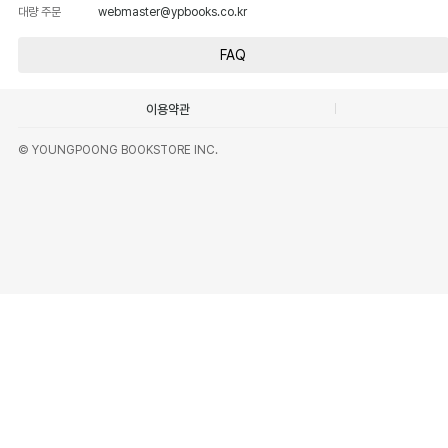
대량 주문
webmaster@ypbooks.co.kr
FAQ
이용약관
© YOUNGPOONG BOOKSTORE INC.