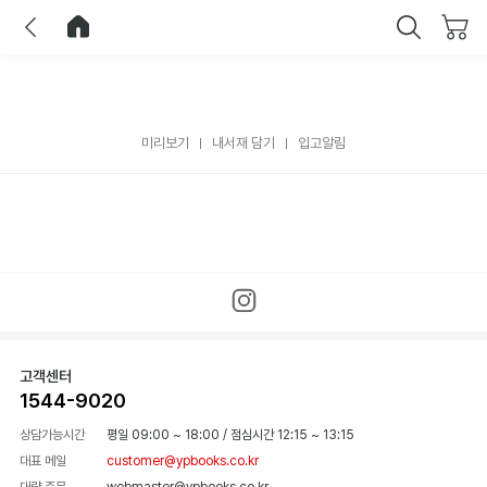
이전
홈으로 이동
닫기
미리보기
내서재 담기
입고알림
고객센터
1544-9020
상담가능시간
평일 09:00 ~ 18:00
/
점심시간 12:15 ~ 13:15
대표 메일
customer@ypbooks.co.kr
대량 주문
webmaster@ypbooks.co.kr