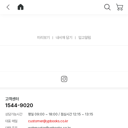
이전
홈으로 이동
닫기
미리보기
내서재 담기
입고알림
고객센터
1544-9020
상담가능시간
평일 09:00 ~ 18:00
/
점심시간 12:15 ~ 13:15
대표 메일
customer@ypbooks.co.kr
대량 주문
webmaster@ypbooks.co.kr