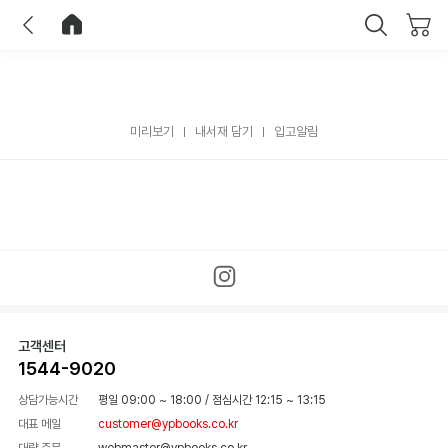
이전
홈으로 이동
닫기
미리보기
내서재 담기
입고알림
고객센터
1544-9020
상담가능시간
평일 09:00 ~ 18:00
/
점심시간 12:15 ~ 13:15
대표 메일
customer@ypbooks.co.kr
대량 주문
webmaster@ypbooks.co.kr